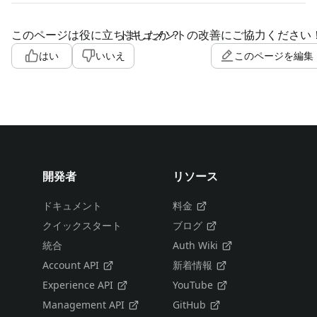
このページは役に立ちましたか？
ドキュメントの改善にご協力ください
はい
いいえ
このページを編集
開発者
リソース
ドキュメント
料金
クイックスタート
ブログ
統合
Auth Wiki
Account API
新着情報
Experience API
YouTube
Management API
GitHub