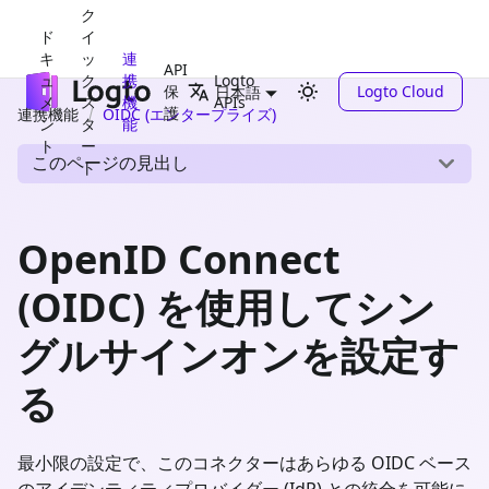
ク
ド
イ
キ
ッ
連
API
ュ
ク
携
Logto
保
Logto Cloud
日本語
メ
ス
機
APIs
護
連携機能
OIDC (エンタープライズ)
ン
タ
能
ト
ー
このページの見出し
ト
OpenID Connect
(OIDC) を使用してシン
グルサインオンを設定す
る
最小限の設定で、このコネクターはあらゆる OIDC ベース
のアイデンティティプロバイダー (IdP) との統合を可能に