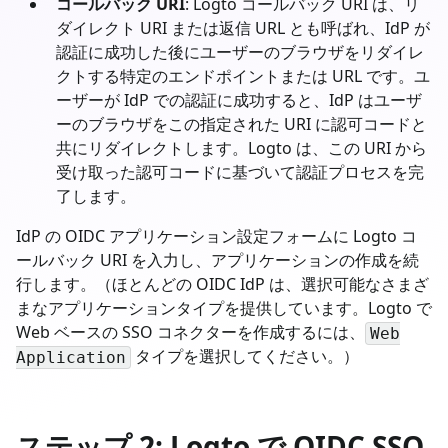
コールバック URI
: Logto コールバック URI は、リ
ダイレクト URI または返信 URL とも呼ばれ、IdP が
認証に成功した後にユーザーのブラウザをリダイレ
クトする特定のエンドポイントまたは URL です。ユ
ーザーが IdP での認証に成功すると、IdP はユーザ
ーのブラウザをこの指定された URI に認可コードと
共にリダイレクトします。Logto は、この URI から
受け取った認可コードに基づいて認証プロセスを完
了します。
IdP の OIDC アプリケーション設定フォームに Logto コ
ールバック URI を入力し、アプリケーションの作成を続
行します。（ほとんどの OIDC IdP は、選択可能なさまざ
まなアプリケーションタイプを提供しています。Logto で
Web ベースの SSO コネクターを作成するには、
Web
タイプを選択してください。）
Application
ステップ 2: Logto で OIDC SSO