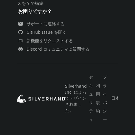
X を Y で構築
お困りですか？
サポートに連絡する
GitHub Issue を開く
新機能をリクエストする
Discord コミュニティに質問する
セ
プ
キ
利
ラ
Silverhand
Inc. によっ
ュ
用
イ
てデザイン
日本語
リ
規
バ
されまし
た。
テ
約
シ
ィ
ー