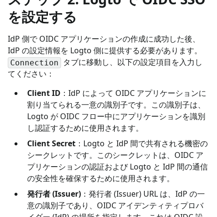
を設定する
IdP 側で OIDC アプリケーションの作成に成功した後、
IdP の設定情報を Logto 側に提供する必要があります。
タブに移動し、以下の設定項目を入力し
Connection
てください：
Client ID
：IdP によって OIDC アプリケーションに
割り当てられる一意の識別子です。この識別子は、
Logto が OIDC フロー中にアプリケーションを識別
し認証するために使用されます。
Client Secret
：Logto と IdP 間で共有される機密の
シークレットです。このシークレットは、OIDC ア
プリケーションの認証および Logto と IdP 間の通信
の安全性を確保するために使用されます。
発行者 (Issuer)
：発行者 (Issuer) URL は、IdP の一
意の識別子であり、OIDC アイデンティティプロバ
イダー (IdP) の場所を指定します。これは OIDC 設