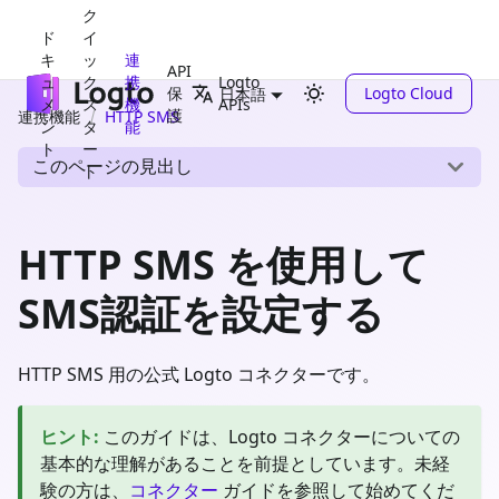
ク
ド
イ
キ
ッ
連
API
ュ
ク
携
Logto
保
Logto Cloud
日本語
メ
ス
機
APIs
護
連携機能
HTTP SMS
ン
タ
能
ト
ー
このページの見出し
ト
HTTP SMS を使用して
SMS認証を設定する
HTTP SMS 用の公式 Logto コネクターです。
ヒント
:
このガイドは、Logto コネクターについての
基本的な理解があることを前提としています。未経
験の方は、
コネクター
ガイドを参照して始めてくだ