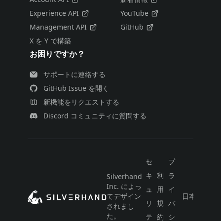
Experience API
YouTube
Management API
GitHub
X を Y で構築
お困りですか？
サポートに連絡する
GitHub Issue を開く
新機能をリクエストする
Discord コミュニティに質問する
セ
プ
キ
利
ラ
Silverhand
Inc. によっ
ュ
用
イ
てデザイン
日本語
リ
規
バ
されまし
た。
テ
約
シ