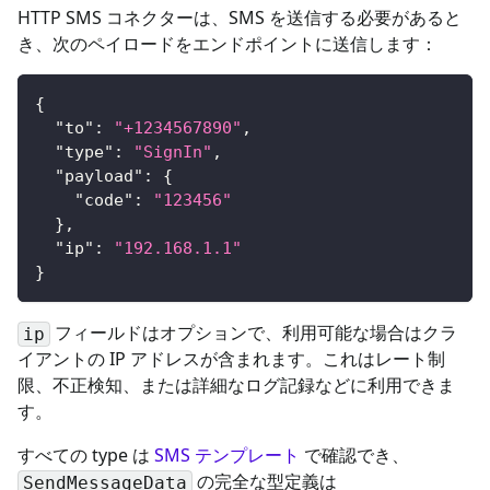
HTTP SMS コネクターは、SMS を送信する必要があると
き、次のペイロードをエンドポイントに送信します：
{
"to"
:
"+1234567890"
,
"type"
:
"SignIn"
,
"payload"
:
{
"code"
:
"123456"
}
,
"ip"
:
"192.168.1.1"
}
フィールドはオプションで、利用可能な場合はクラ
ip
イアントの IP アドレスが含まれます。これはレート制
限、不正検知、または詳細なログ記録などに利用できま
す。
すべての type は
SMS テンプレート
で確認でき、
の完全な型定義は
SendMessageData