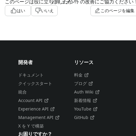
このページは役に立ちましたか？
ドキュメントの改善にご協力ください
はい
いいえ
このページを編集
開発者
リソース
ドキュメント
料金
クイックスタート
ブログ
統合
Auth Wiki
Account API
新着情報
Experience API
YouTube
Management API
GitHub
X を Y で構築
お困りですか？