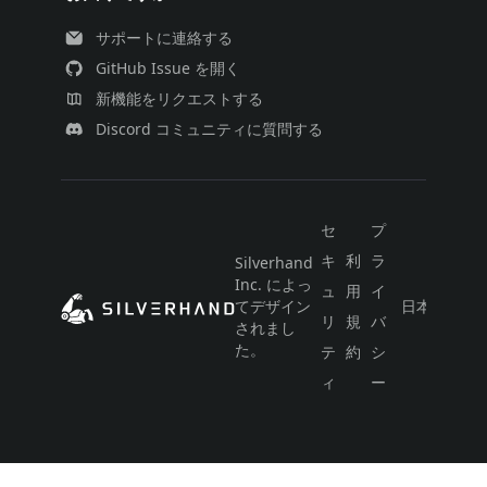
サポートに連絡する
GitHub Issue を開く
新機能をリクエストする
Discord コミュニティに質問する
セ
プ
キ
利
ラ
Silverhand
Inc. によっ
ュ
用
イ
てデザイン
日本語
リ
規
バ
されまし
た。
テ
約
シ
ィ
ー