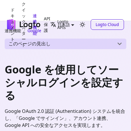
ク
ド
イ
キ
ッ
連
API
ュ
ク
携
Logto
保
Logto Cloud
日本語
メ
ス
機
APIs
護
連携機能
Google
ン
タ
能
ト
ー
このページの見出し
ト
Google を使用してソー
シャルログインを設定す
る
Google OAuth 2.0 認証 (Authentication) システムを統合
し、「Google でサインイン」、アカウント連携、
Google API への安全なアクセスを実現します。