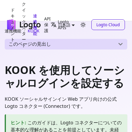
ク
ド
イ
キ
ッ
連
API
ュ
ク
携
Logto
保
Logto Cloud
日本語
メ
ス
機
APIs
護
連携機能
KOOK
ン
タ
能
ト
ー
このページの見出し
ト
KOOK を使用してソーシ
ャルログインを設定する
KOOK ソーシャルサインイン Web アプリ向けの公式
Logto コネクター (Connector) です。
ヒント
:
このガイドは、Logto コネクターについての
基本的な理解があることを前提としています。未経