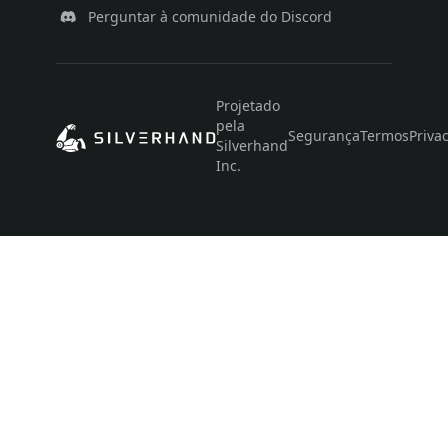
Perguntar à comunidade do Discord
Projetado
pela
Segurança
Termos
Priva
Silverhand
Inc.