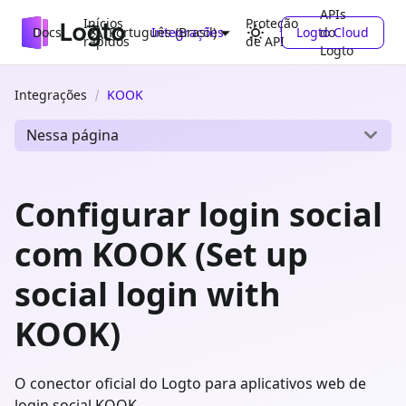
APIs
Inícios
Proteção
Docs
Integrações
Logto Cloud
do
Português (Brasil)
rápidos
de API
Logto
Integrações
KOOK
Nessa página
Configurar login social
com KOOK (Set up
social login with
KOOK)
O conector oficial do Logto para aplicativos web de
login social KOOK.