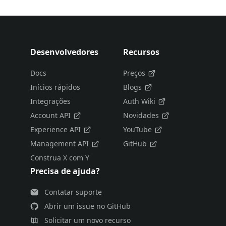
Desenvolvedores
Recursos
Docs
Preços
Inícios rápidos
Blogs
Integrações
Auth Wiki
Account API
Novidades
Experience API
YouTube
Management API
GitHub
Construa X com Y
Precisa de ajuda?
Contatar suporte
Abrir um issue no GitHub
Solicitar um novo recurso