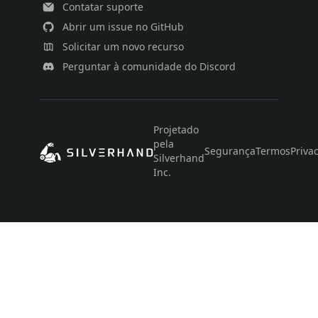
Contatar suporte
Abrir um issue no GitHub
Solicitar um novo recurso
Perguntar à comunidade do Discord
Projetado
pela
Segurança
Termos
Priva
Silverhand
Inc.