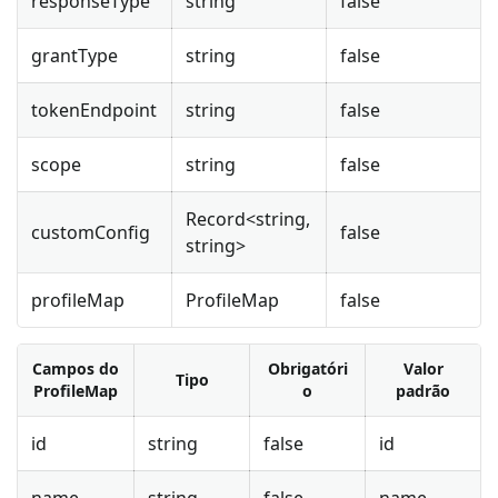
responseType
string
false
grantType
string
false
tokenEndpoint
string
false
scope
string
false
Record<string,
customConfig
false
string>
profileMap
ProfileMap
false
Campos do
Obrigatóri
Valor
Tipo
ProfileMap
o
padrão
id
string
false
id
name
string
false
name