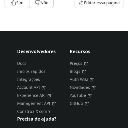
Sim
Não
Editar essa página
Desenvolvedores
Recursos
Docs
Preços
Inícios rápidos
Blogs
Integrações
Auth Wiki
Account API
Novidades
Experience API
YouTube
Management API
GitHub
Construa X com Y
Precisa de ajuda?