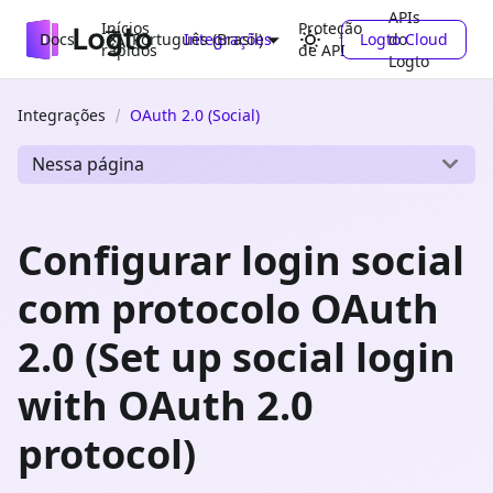
APIs
Inícios
Proteção
Docs
Integrações
Logto Cloud
do
Português (Brasil)
rápidos
de API
Logto
Integrações
OAuth 2.0 (Social)
Nessa página
Configurar login social
com protocolo OAuth
2.0 (Set up social login
with OAuth 2.0
protocol)