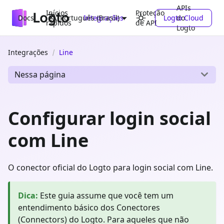
APIs
Inícios
Proteção
Docs
Integrações
Logto Cloud
do
Português (Brasil)
rápidos
de API
Logto
Integrações
Line
Nessa página
Configurar login social
com Line
O conector oficial do Logto para login social com Line.
Dica
:
Este guia assume que você tem um
entendimento básico dos Conectores
(Connectors) do Logto. Para aqueles que não