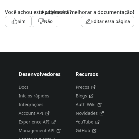
Você achou esta página útil?
Ajude-nos a melhorar a documentação!
Sim
Não
Editar essa página
Desenvolvedores
Recursos
Docs
Preços
Inícios rápidos
Blogs
Integrações
Auth Wiki
Account API
Novidades
Experience API
YouTube
Management API
GitHub