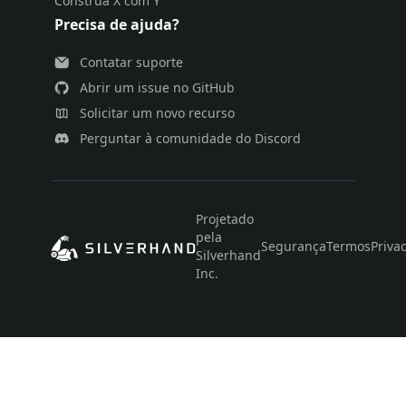
Construa X com Y
Precisa de ajuda?
Contatar suporte
Abrir um issue no GitHub
Solicitar um novo recurso
Perguntar à comunidade do Discord
Projetado
pela
Segurança
Termos
Priva
Silverhand
Inc.