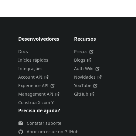
Desenvolvedores
Recursos
Docs
Preços
Inícios rápidos
Blogs
Integrações
Auth Wiki
Account API
Novidades
Experience API
YouTube
Management API
GitHub
Construa X com Y
Precisa de ajuda?
Contatar suporte
Abrir um issue no GitHub