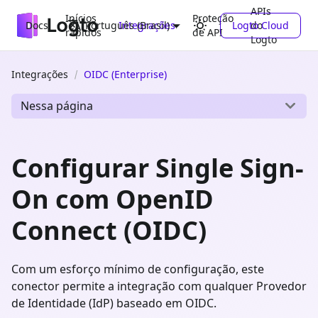
APIs
Inícios
Proteção
Docs
Integrações
Logto Cloud
do
Português (Brasil)
rápidos
de API
Logto
Integrações
OIDC (Enterprise)
Nessa página
Configurar Single Sign-
On com OpenID
Connect (OIDC)
Com um esforço mínimo de configuração, este
conector permite a integração com qualquer Provedor
de Identidade (IdP) baseado em OIDC.