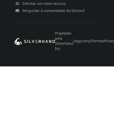
Solicitar um novo recurso
Perguntar à comunidade do Discord
Projetado
pela
Segurança
Termos
Priva
Silverhand
Inc.