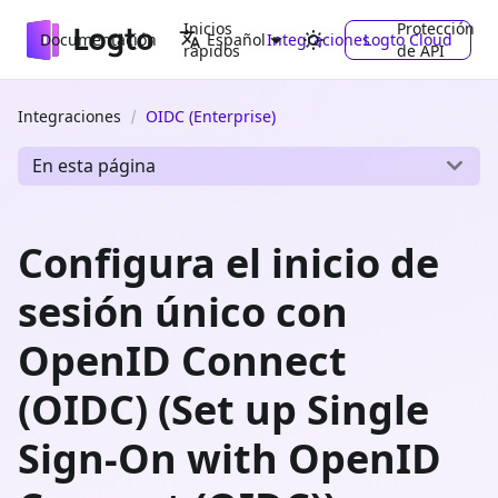
Inicios
Protección
Documentación
Integraciones
Logto Cloud
Español
rápidos
de API
Integraciones
OIDC (Enterprise)
En esta página
Configura el inicio de
sesión único con
OpenID Connect
(OIDC) (Set up Single
Sign-On with OpenID