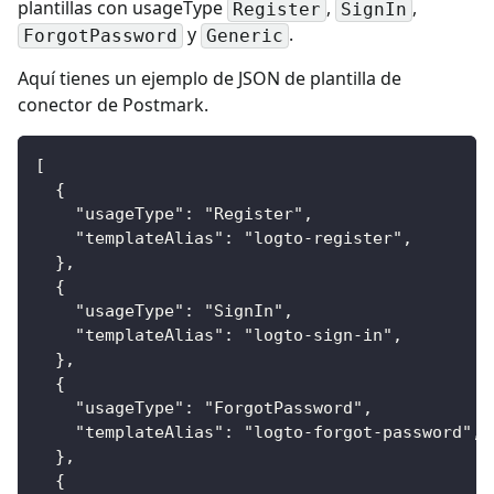
plantillas con usageType
,
,
Register
SignIn
y
.
ForgotPassword
Generic
Aquí tienes un ejemplo de JSON de plantilla de
conector de Postmark.
[
  {
    "usageType": "Register",
    "templateAlias": "logto-register",
  },
  {
    "usageType": "SignIn",
    "templateAlias": "logto-sign-in",
  },
  {
    "usageType": "ForgotPassword",
    "templateAlias": "logto-forgot-password",
  },
  {