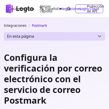
Inicios
Protección
Documentación
Integraciones
Logto Cloud
Español
rápidos
de API
Integraciones
Postmark
En esta página
Configura la
verificación por correo
electrónico con el
servicio de correo
Postmark