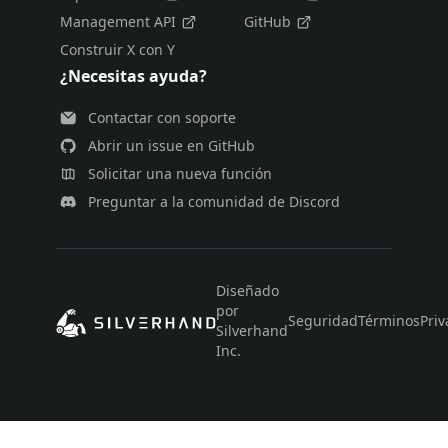
Management API
GitHub
Construir X con Y
¿Necesitas ayuda?
Contactar con soporte
Abrir un issue en GitHub
Solicitar una nueva función
Preguntar a la comunidad de Discord
Diseñado
por
Seguridad
Términos
Priv
Silverhand
Inc.