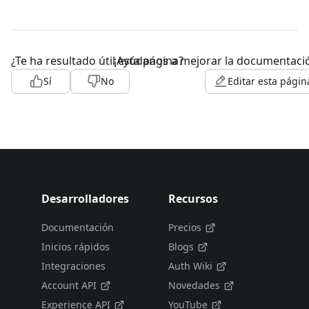
¿Te ha resultado útil esta página?
¡Ayúdanos a mejorar la documentaci
Sí
No
Editar esta págin
Desarrolladores
Recursos
Documentación
Precios
Inicios rápidos
Blogs
Integraciones
Auth Wiki
Account API
Novedades
Experience API
YouTube