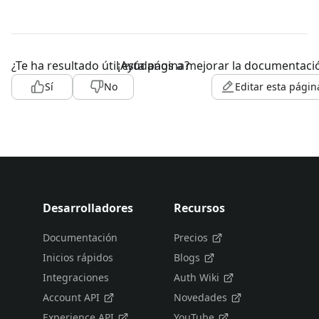
¿Te ha resultado útil esta página?
¡Ayúdanos a mejorar la documentaci
Sí
No
Editar esta págin
Desarrolladores
Recursos
Documentación
Precios
Inicios rápidos
Blogs
Integraciones
Auth Wiki
Account API
Novedades
Experience API
YouTube