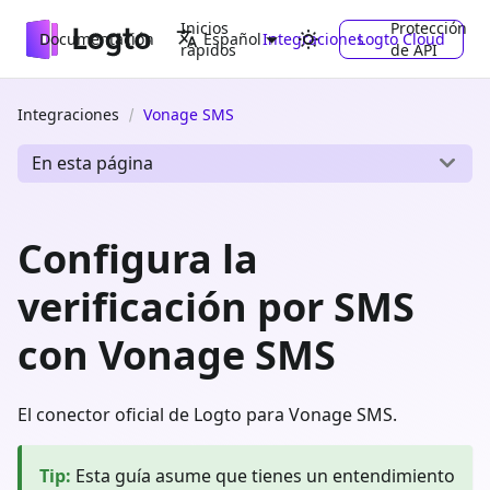
Inicios
Protección
Documentación
Integraciones
Logto Cloud
Español
rápidos
de API
Integraciones
Vonage SMS
En esta página
Configura la
verificación por SMS
con Vonage SMS
El conector oficial de Logto para Vonage SMS.
Tip
:
Esta guía asume que tienes un entendimiento