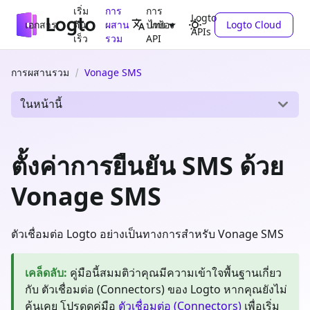
เริ่ม
การ
การ
Logto
เอกสาร
ต้น
ผสาน
ปกป้อง
Logto Cloud
ไทย
APIs
เร็ว
รวม
API
การผสานรวม
Vonage SMS
ในหน้านี้
ตั้งค่าการยืนยัน SMS ด้วย
Vonage SMS
ตัวเชื่อมต่อ Logto อย่างเป็นทางการสำหรับ Vonage SMS
เคล็ดลับ
:
คู่มือนี้สมมติว่าคุณมีความเข้าใจพื้นฐานเกี่ยว
กับ ตัวเชื่อมต่อ (Connectors) ของ Logto หากคุณยังไม่
คุ้นเคย โปรดดูคู่มือ
ตัวเชื่อมต่อ (Connectors)
เพื่อเริ่ม