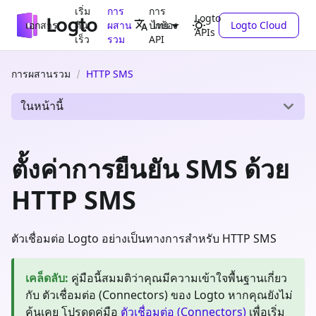
เริ่ม
การ
การ
Logto
เอกสาร
ต้น
ผสาน
ปกป้อง
Logto Cloud
ไทย
APIs
เร็ว
รวม
API
การผสานรวม
HTTP SMS
ในหน้านี้
ตั้งค่าการยืนยัน SMS ด้วย
HTTP SMS
ตัวเชื่อมต่อ Logto อย่างเป็นทางการสำหรับ HTTP SMS
เคล็ดลับ
:
คู่มือนี้สมมติว่าคุณมีความเข้าใจพื้นฐานเกี่ยว
กับ ตัวเชื่อมต่อ (Connectors) ของ Logto หากคุณยังไม่
คุ้นเคย โปรดดูคู่มือ
ตัวเชื่อมต่อ (Connectors)
เพื่อเริ่ม