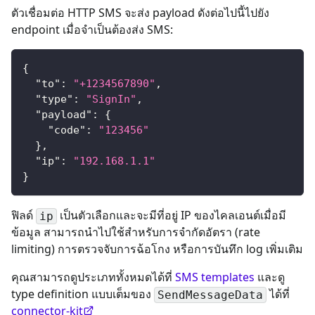
ตัวเชื่อมต่อ HTTP SMS จะส่ง payload ดังต่อไปนี้ไปยัง
endpoint เมื่อจำเป็นต้องส่ง SMS:
{
"to"
:
"+1234567890"
,
"type"
:
"SignIn"
,
"payload"
:
{
"code"
:
"123456"
}
,
"ip"
:
"192.168.1.1"
}
ฟิลด์
เป็นตัวเลือกและจะมีที่อยู่ IP ของไคลเอนต์เมื่อมี
ip
ข้อมูล สามารถนำไปใช้สำหรับการจำกัดอัตรา (rate
limiting) การตรวจจับการฉ้อโกง หรือการบันทึก log เพิ่มเติม
คุณสามารถดูประเภททั้งหมดได้ที่
SMS templates
และดู
type definition แบบเต็มของ
ได้ที่
SendMessageData
connector-kit