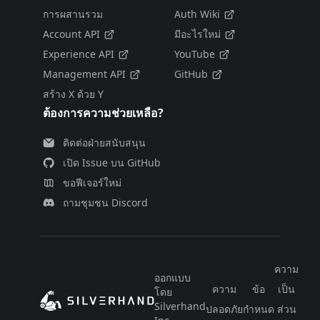
การผสานรวม
Auth Wiki
Account API
มีอะไรใหม่
Experience API
YouTube
Management API
GitHub
สร้าง X ด้วย Y
ต้องการความช่วยเหลือ?
ติดต่อฝ่ายสนับสนุน
เปิด Issue บน GitHub
ขอฟีเจอร์ใหม่
ถามชุมชน Discord
ความ
ออกแบบ
ความ
ข้อ
เป็น
โดย
ไท
Silverhand
ปลอดภัย
กำหนด
ส่วน