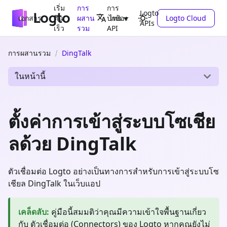
เริ่ม
การ
การ
Logto
เอกสาร
ต้น
ผสาน
ปกป้อง
Logto Cloud
ไทย
APIs
เร็ว
รวม
API
การผสานรวม
DingTalk
ในหน้านี้
ตั้งค่าการเข้าสู่ระบบโซเชีย
ลด้วย DingTalk
ตัวเชื่อมต่อ Logto อย่างเป็นทางการสำหรับการเข้าสู่ระบบโซ
เชียล DingTalk ในเว็บแอป
เคล็ดลับ
:
คู่มือนี้สมมติว่าคุณมีความเข้าใจพื้นฐานเกี่ยว
กับ ตัวเชื่อมต่อ (Connectors) ของ Logto หากคุณยังไม่