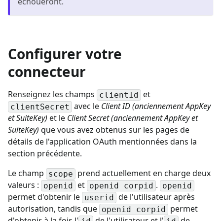
échoueront.
Configurer votre
connecteur
Renseignez les champs
et
clientId
avec le
Client ID (anciennement AppKey
clientSecret
et SuiteKey)
et le
Client Secret (anciennement AppKey et
SuiteKey)
que vous avez obtenus sur les pages de
détails de l'application OAuth mentionnées dans la
section précédente.
Le champ
prend actuellement en charge deux
scope
valeurs :
et
.
openid
openid corpid
openid
permet d'obtenir le
de l'utilisateur après
userid
autorisation, tandis que
permet
openid corpid
d'obtenir à la fois l'
de l'utilisateur et l'
de