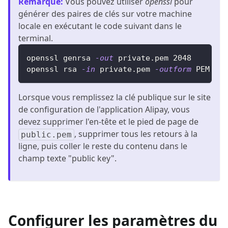
Remarque
:
Vous pouvez utiliser
openssl
pour
générer des paires de clés sur votre machine
locale en exécutant le code suivant dans le
terminal.
openssl genrsa 
-out
 private.pem 
2048
openssl rsa 
-in
 private.pem 
-outform
 PEM 
-pu
Lorsque vous remplissez la clé publique sur le site
de configuration de l'application Alipay, vous
devez supprimer l'en-tête et le pied de page de
, supprimer tous les retours à la
public.pem
ligne, puis coller le reste du contenu dans le
champ texte "public key".
Configurer les paramètres du