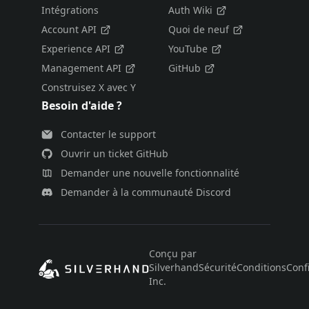
Intégrations
Auth Wiki
Account API
Quoi de neuf
Experience API
YouTube
Management API
GitHub
Construisez X avec Y
Besoin d'aide ?
Contacter le support
Ouvrir un ticket GitHub
Demander une nouvelle fonctionnalité
Demander à la communauté Discord
Conçu par
Silverhand
Sécurité
Conditions
Confi
Inc.