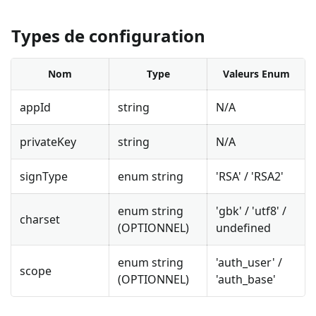
Types de configuration
Nom
Type
Valeurs Enum
appId
string
N/A
privateKey
string
N/A
signType
enum string
'RSA' / 'RSA2'
enum string
'gbk' / 'utf8' /
charset
(OPTIONNEL)
undefined
enum string
'auth_user' /
scope
(OPTIONNEL)
'auth_base'