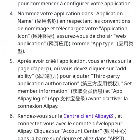
pour commencer à configurer votre application.
Nommez votre application dans "Application
Name" (应用名称) en respectant les conventions
de nommage et téléchargez votre "Application
Icon" (应用图标), assurez-vous de choisir "web
application" (网页应用) comme "App type" (应用类
型).
Après avoir créé l'application, vous arrivez sur la
page d'aperçu, où vous devez cliquer sur "add
ability" (添加能力) pour ajouter "Third-party
application authorization" (第三方应用授权), "Get
member information" (获取会员信息) et "App
Alipay login" (App 支付宝登录) avant d'activer la
connexion Alipay.
Rendez-vous sur le
Centre client Alipay
, et
connectez-vous avec le compte développeur
Alipay. Cliquez sur "Account Center" (账号中心)
dans la barre supérieure et allez dans "APPID