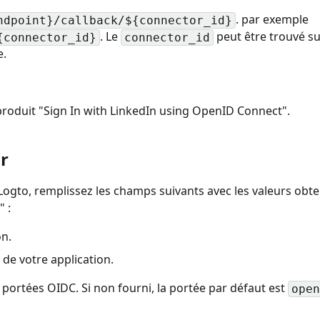
. par exemple
ndpoint}/callback/${connector_id}
. Le
peut être trouvé su
{connector_id}
connector_id
e.
e produit "Sign In with LinkedIn using OpenID Connect".
r
ogto, remplissez les champs suivants avec les valeurs obte
" :
on.
l de votre application.
 portées OIDC. Si non fourni, la portée par défaut est
open