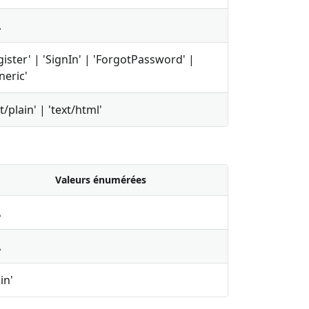
A
gister' | 'SignIn' | 'ForgotPassword' |
neric'
t/plain' | 'text/html'
Valeurs énumérées
A
A
in'