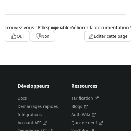
Trouvez-vous cette page utile ?
Aidez-nous à améliorer la documentation 
Oui
Non
Éditer cette page
Développeurs
Ressources
Docs
Tarification
Démarrages rapides
Blogs
Intégrations
Auth Wiki
Account API
Quoi de neuf
Experience API
YouTube