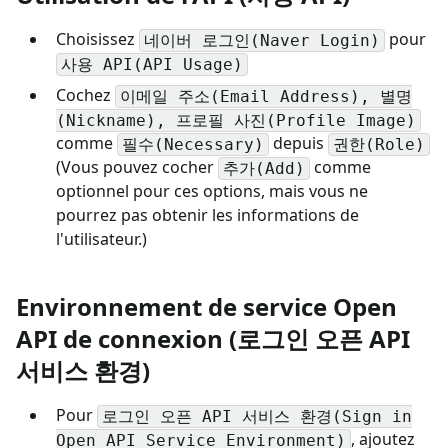
Choisissez
pour
네이버 로그인(Naver Login)
사용 API(API Usage)
Cochez
이메일 주소(Email Address), 별명
(Nickname), 프로필 사진(Profile Image)
comme
depuis
필수(Necessary)
권한(Role)
(Vous pouvez cocher
comme
추가(Add)
optionnel pour ces options, mais vous ne
pourrez pas obtenir les informations de
l'utilisateur.)
Environnement de service Open
API de connexion (로그인 오픈 API
서비스 환경)
Pour
로그인 오픈 API 서비스 환경(Sign in
, ajoutez
Open API Service Environment)