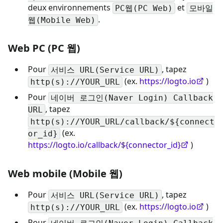
deux environnements
et
PC웹(PC Web)
모바일
.
웹(Mobile Web)
Web PC (PC 웹)
Pour
, tapez
서비스 URL(Service URL)
(ex.
https://logto.io
)
http(s)://YOUR_URL
Pour
네이버 로그인(Naver Login) Callback
, tapez
URL
http(s)://YOUR_URL/callback/${connect
(ex.
or_id}
https://logto.io/callback/${connector_id}
)
Web mobile (Mobile 웹)
Pour
, tapez
서비스 URL(Service URL)
(ex.
https://logto.io
)
http(s)://YOUR_URL
Pour