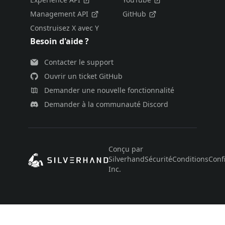
Management API
GitHub
Construisez X avec Y
Besoin d'aide ?
Contacter le support
Ouvrir un ticket GitHub
Demander une nouvelle fonctionnalité
Demander à la communauté Discord
Conçu par
Silverhand
Sécurité
Conditions
Confi
Inc.