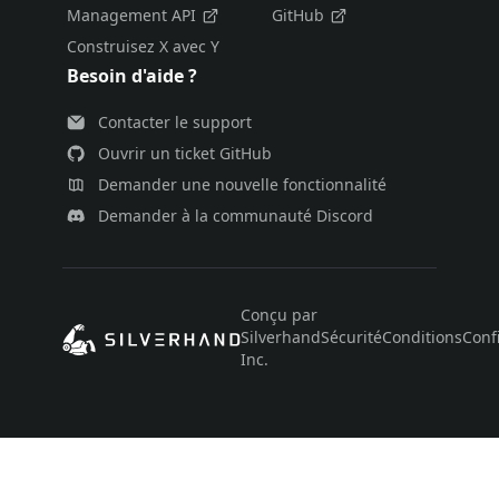
Management API
GitHub
Construisez X avec Y
Besoin d'aide ?
Contacter le support
Ouvrir un ticket GitHub
Demander une nouvelle fonctionnalité
Demander à la communauté Discord
Conçu par
Silverhand
Sécurité
Conditions
Confi
Inc.