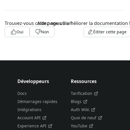
Trouvez-vous cette page utile ?
Aidez-nous à améliorer la documentation 
Oui
Non
Éditer cette page
Développeurs
Ressources
Docs
Tarification
Démarrages rapides
Blogs
Intégrations
Auth Wiki
Account API
Quoi de neuf
Experience API
YouTube