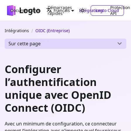
Démarrages
Protection
Documentation
Intégrations
Logto Cloud
Français
rapides
API
Intégrations
OIDC (Entreprise)
Sur cette page
Configurer
l’authentification
unique avec OpenID
Connect (OIDC)
Avec un minimum de configuration, ce connecteur
permet l’intégration avec n’importe quel fournisseur