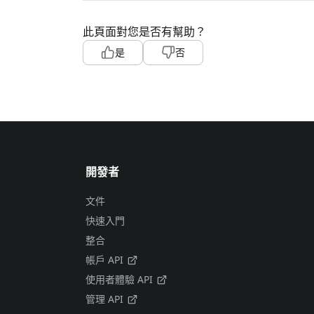
此頁面對您是否有幫助？
是
否
開發者
文件
快速入門
整合
帳戶 API
使用者體驗 API
管理 API