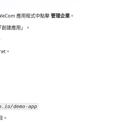
WeCom 應用程式中點擊
管理企業
。
「創建應用」。
。
ret。
o.io/demo-app
目。