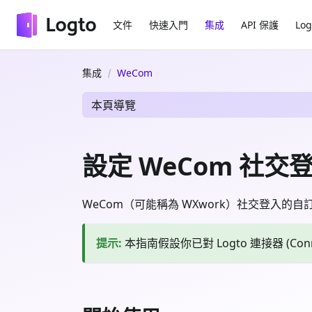
文件
快速入門
集成
API 保護
Log
集成
WeCom
本頁導覽
設定 WeCom 社交登入 
WeCom（可能稱為 WXwork）社交登入的自
提示
:
本指南假設你已對 Logto 連接器 (Co