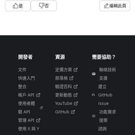
是
否
編輯此頁
開發者
資源
需要協助？
文件
定價方案
聯絡技術
快速入門
部落格
支援
整合
驗證百科
建立
帳戶 API
更新動態
GitHub
使用者體
YouTube
issue
驗 API
GitHub
功能需求
管理 API
提案
使用 X 與 Y
諮詢