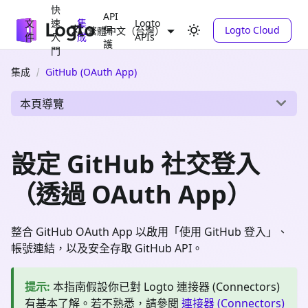
快
API
文
速
集
Logto
保
Logto Cloud
繁體中文（台灣）
件
入
成
APIs
護
門
集成
GitHub (OAuth App)
本頁導覽
設定 GitHub 社交登入
（透過 OAuth App）
整合 GitHub OAuth App 以啟用「使用 GitHub 登入」、
帳號連結，以及安全存取 GitHub API。
提示
:
本指南假設你已對 Logto 連接器 (Connectors)
有基本了解。若不熟悉，請參閱
連接器 (Connectors)