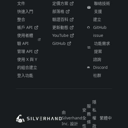
文件
定價方案
聯絡技術
快速入門
部落格
支援
整合
驗證百科
建立
帳戶 API
更新動態
GitHub
使用者體
YouTube
issue
驗 API
GitHub
功能需求
管理 API
提案
使用 X 與 Y
諮詢
的組合建立
Discord
登入功能
社群
隱
服
安
私
由
務
Silverhand
全
權
繁體中文（台灣
條
Inc. 設計
性
政