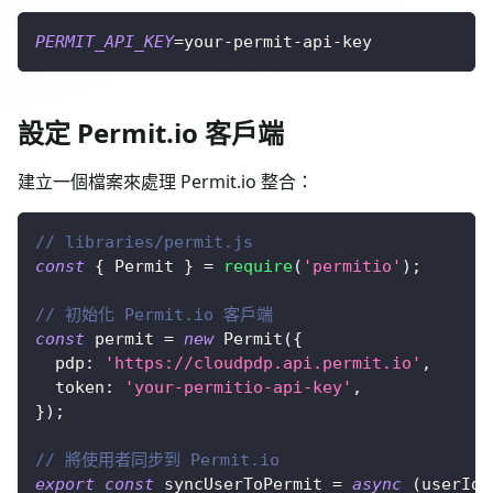
PERMIT_API_KEY
=
your-permit-api-key
設定 Permit.io 客戶端
建立一個檔案來處理 Permit.io 整合：
// libraries/permit.js
const
{
Permit
}
=
require
(
'permitio'
)
;
// 初始化 Permit.io 客戶端
const
 permit 
=
new
Permit
(
{
pdp
:
'https://cloudpdp.api.permit.io'
,
token
:
'your-permitio-api-key'
,
}
)
;
// 將使用者同步到 Permit.io
export
const
 syncUserToPermit 
=
async
(
userId
,