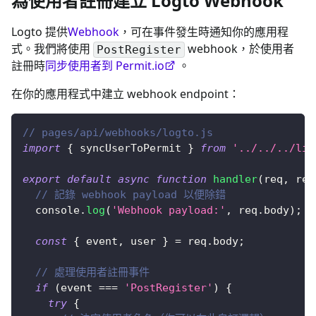
為使用者註冊建立 Logto Webhook
Logto 提供
Webhook
，可在事件發生時通知你的應用程
式。我們將使用
webhook，於使用者
PostRegister
註冊時
同步使用者到 Permit.io
。
在你的應用程式中建立 webhook endpoint：
// pages/api/webhooks/logto.js
import
{
 syncUserToPermit 
}
from
'../../../lib
export
default
async
function
handler
(
req
,
 res
// 記錄 webhook payload 以便除錯
console
.
log
(
'Webhook payload:'
,
 req
.
body
)
;
const
{
 event
,
 user 
}
=
 req
.
body
;
// 處理使用者註冊事件
if
(
event 
===
'PostRegister'
)
{
try
{