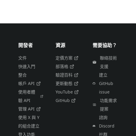
開發者
資源
需要協助？
文件
定價方案
聯絡技術
快速入門
部落格
支援
整合
驗證百科
建立
帳戶 API
更新動態
GitHub
使用者體
YouTube
issue
驗 API
GitHub
功能需求
管理 API
提案
使用 X 與 Y
諮詢
的組合建立
Discord
登入功能
社群