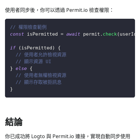
使用者同步後，你可以透過 Permit.io 檢查權限：
// 權限檢查範例
const
 isPermitted 
=
await
 permit
.
check
(
userId
,
if
(
isPermitted
)
{
// 使用者允許檢視資源
// 顯示資源 UI
}
else
{
// 使用者無權檢視資源
// 顯示存取被拒訊息
}
結論
你已成功將 Logto 與 Permit.io 連接，實現自動同步使用