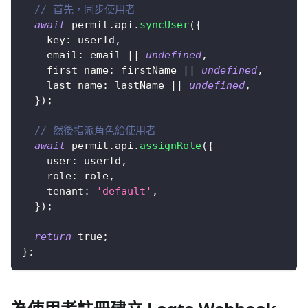
// 首先，同步使用者
await
 permit
.
api
.
syncUser
(
{
key
:
 userId
,
email
:
 email 
||
undefined
,
first_name
:
 firstName 
||
undefined
,
last_name
:
 lastName 
||
undefined
,
}
)
;
// 然後指派角色給使用者
await
 permit
.
api
.
assignRole
(
{
user
:
 userId
,
role
:
 role
,
tenant
:
'default'
,
}
)
;
return
true
;
}
;