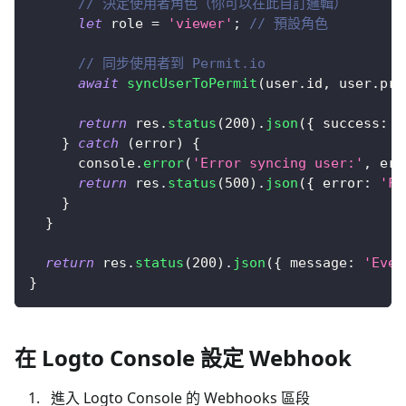
// 決定使用者角色（你可以在此自訂邏輯）
let
 role 
=
'viewer'
;
// 預設角色
// 同步使用者到 Permit.io
await
syncUserToPermit
(
user
.
id
,
 user
.
pri
return
 res
.
status
(
200
)
.
json
(
{
success
:
t
}
catch
(
error
)
{
console
.
error
(
'Error syncing user:'
,
 err
return
 res
.
status
(
500
)
.
json
(
{
error
:
'Fa
}
}
return
 res
.
status
(
200
)
.
json
(
{
message
:
'Even
}
在 Logto Console 設定 Webhook
進入 Logto Console 的 Webhooks 區段