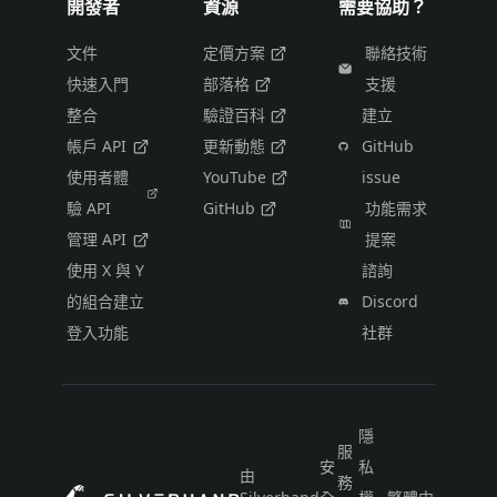
開發者
資源
需要協助？
文件
定價方案
聯絡技術
快速入門
部落格
支援
整合
驗證百科
建立
帳戶 API
更新動態
GitHub
使用者體
YouTube
issue
驗 API
GitHub
功能需求
管理 API
提案
使用 X 與 Y
諮詢
的組合建立
Discord
登入功能
社群
隱
服
安
私
由
務