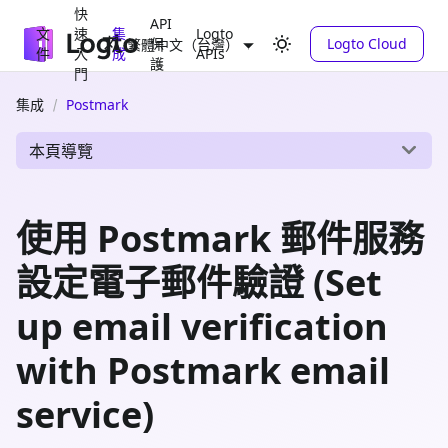
快
API
文
速
集
Logto
保
Logto Cloud
繁體中文（台灣）
件
入
成
APIs
護
門
集成
Postmark
本頁導覽
使用 Postmark 郵件服務
設定電子郵件驗證 (Set
up email verification
with Postmark email
service)