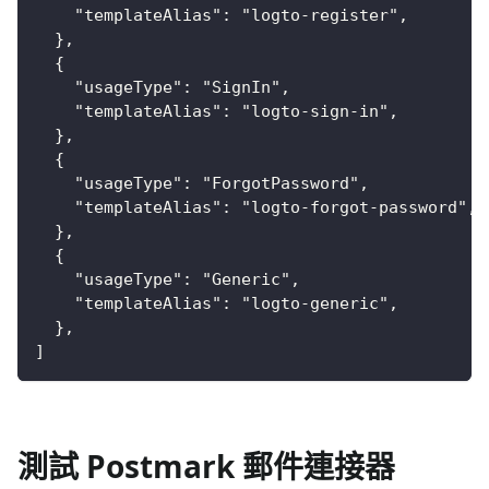
    "templateAlias": "logto-register",
  },
  {
    "usageType": "SignIn",
    "templateAlias": "logto-sign-in",
  },
  {
    "usageType": "ForgotPassword",
    "templateAlias": "logto-forgot-password",
  },
  {
    "usageType": "Generic",
    "templateAlias": "logto-generic",
  },
]
測試 Postmark 郵件連接器