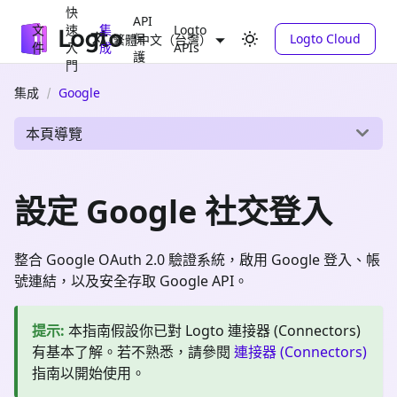
快
API
文
速
集
Logto
保
Logto Cloud
繁體中文（台灣）
件
入
成
APIs
護
門
集成
Google
本頁導覽
設定 Google 社交登入
整合 Google OAuth 2.0 驗證系統，啟用 Google 登入、帳
號連結，以及安全存取 Google API。
提示
:
本指南假設你已對 Logto 連接器 (Connectors)
有基本了解。若不熟悉，請參閱
連接器 (Connectors)
指南以開始使用。