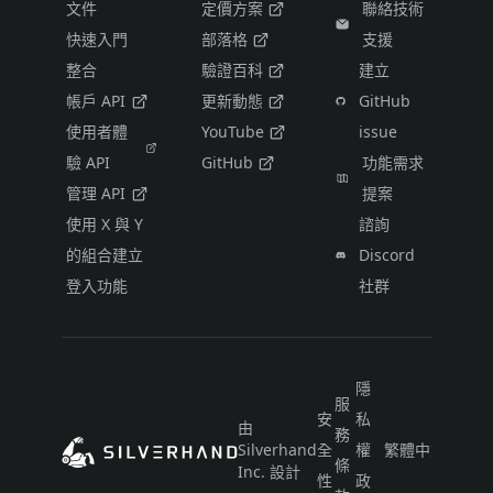
文件
定價方案
聯絡技術
快速入門
部落格
支援
整合
驗證百科
建立
帳戶 API
更新動態
GitHub
使用者體
YouTube
issue
驗 API
GitHub
功能需求
管理 API
提案
使用 X 與 Y
諮詢
的組合建立
Discord
登入功能
社群
隱
服
安
私
由
務
Silverhand
全
權
繁體中文（台灣
條
Inc. 設計
性
政