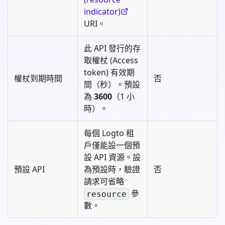
indicator)
URI。
此 API 發行的存
取權杖 (Access
token) 有效期
權杖到期時間
否
間（秒）。預設
為
3600
（1 小
時）。
每個 Logto 租
戶僅能設一個預
設 API 資源。設
預設 API
為預設時，驗證
否
請求可省略
參
resource
數。