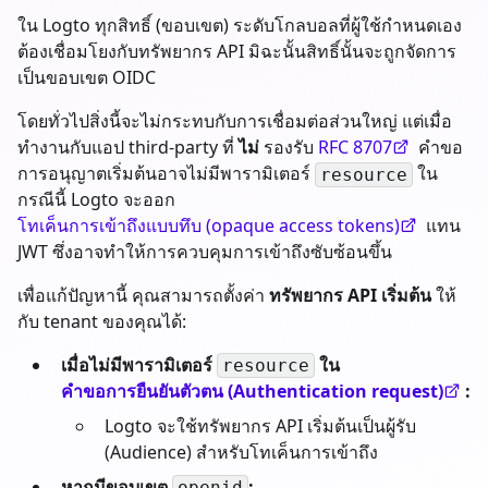
ใน Logto ทุกสิทธิ์ (ขอบเขต) ระดับโกลบอลที่ผู้ใช้กำหนดเอง
ต้องเชื่อมโยงกับทรัพยากร API มิฉะนั้นสิทธิ์นั้นจะถูกจัดการ
เป็นขอบเขต OIDC
โดยทั่วไปสิ่งนี้จะไม่กระทบกับการเชื่อมต่อส่วนใหญ่ แต่เมื่อ
ทำงานกับแอป third-party ที่
ไม่
รองรับ
RFC 8707
คำขอ
การอนุญาตเริ่มต้นอาจไม่มีพารามิเตอร์
ใน
resource
กรณีนี้ Logto จะออก
โทเค็นการเข้าถึงแบบทึบ (opaque access tokens)
แทน
JWT ซึ่งอาจทำให้การควบคุมการเข้าถึงซับซ้อนขึ้น
เพื่อแก้ปัญหานี้ คุณสามารถตั้งค่า
ทรัพยากร API เริ่มต้น
ให้
กับ tenant ของคุณได้:
เมื่อไม่มีพารามิเตอร์
ใน
resource
คำขอการยืนยันตัวตน (Authentication request)
:
Logto จะใช้ทรัพยากร API เริ่มต้นเป็นผู้รับ
(Audience) สำหรับโทเค็นการเข้าถึง
หากมีขอบเขต
:
openid