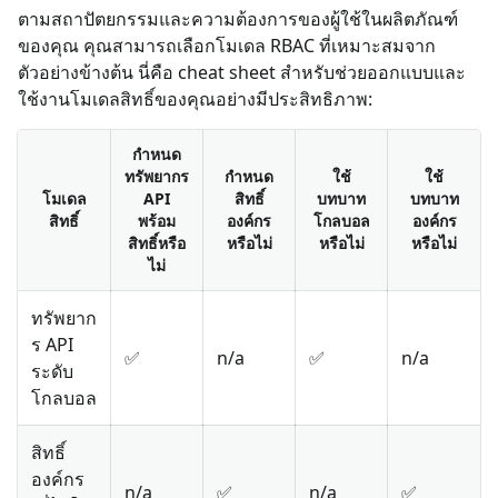
ตามสถาปัตยกรรมและความต้องการของผู้ใช้ในผลิตภัณฑ์
ของคุณ คุณสามารถเลือกโมเดล RBAC ที่เหมาะสมจาก
ตัวอย่างข้างต้น นี่คือ cheat sheet สำหรับช่วยออกแบบและ
ใช้งานโมเดลสิทธิ์ของคุณอย่างมีประสิทธิภาพ:
กำหนด
ทรัพยากร
กำหนด
ใช้
ใช้
โมเดล
API
สิทธิ์
บทบาท
บทบาท
สิทธิ์
พร้อม
องค์กร
โกลบอล
องค์กร
สิทธิ์หรือ
หรือไม่
หรือไม่
หรือไม่
ไม่
ทรัพยาก
ร API
✅
n/a
✅
n/a
ระดับ
โกลบอล
สิทธิ์
องค์กร
n/a
✅
n/a
✅