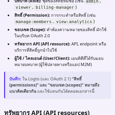
บทบาท (Role):
ชุดของสิทธิ์ที่มีชื่อ (เช่น
,
admin
,
)
viewer
billing-manager
สิทธิ์ (Permission):
การกระทำหรือสิทธิ์ (เช่น
,
)
manage:members
view:analytics
ขอบเขต (Scope):
คำพ้องความหมายของสิทธิ์ มักใช้
ในบริบท OAuth 2.0
ทรัพยากร API (API resource):
API, endpoint หรือ
บริการที่สิทธิ์ถูกนำไปใช้
ผู้ใช้ / ไคลเอนต์ (User/Client):
เอนทิตีที่ได้รับมอบ
หมายบทบาท (ผู้ใช้ปลายทางหรือแอป M2M)
บันทึก
:
ใน Logto (และ OAuth 2.1)
“สิทธิ์
(permissions)” และ “ขอบเขต (scopes)” หมายถึง
แนวคิดเดียวกัน
และใช้แทนกันได้ตลอดเอกสารนี้
ทรัพยากร API (API resources)