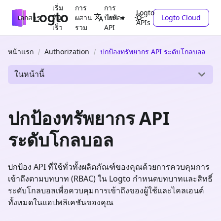
เริ่ม
การ
การ
Logto
เอกสาร
ต้น
ผสาน
ปกป้อง
Logto Cloud
ไทย
APIs
เร็ว
รวม
API
หน้าแรก
Authorization
ปกป้องทรัพยากร API ระดับโกลบอล
ในหน้านี้
ปกป้องทรัพยากร API
ระดับโกลบอล
ปกป้อง API ที่ใช้ทั่วทั้งผลิตภัณฑ์ของคุณด้วยการควบคุมการ
เข้าถึงตามบทบาท (RBAC) ใน Logto กำหนดบทบาทและสิทธิ์
ระดับโกลบอลเพื่อควบคุมการเข้าถึงของผู้ใช้และไคลเอนต์
ทั้งหมดในแอปพลิเคชันของคุณ