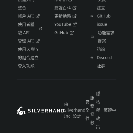
整合
驗證百科
建立
帳戶 API
更新動態
GitHub
使用者體
YouTube
issue
驗 API
GitHub
功能需求
管理 API
提案
使用 X 與 Y
諮詢
的組合建立
Discord
登入功能
社群
隱
服
安
私
由
務
Silverhand
全
權
繁體中文（台灣
條
Inc. 設計
性
政
款
策