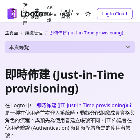
快
API
文
速
集
Logto
保
Logto Cloud
繁體中文（台灣）
件
入
成
APIs
護
門
主頁面
組織管理
即時佈建 (Just-in-Time provisioning)
本頁導覽
即時佈建 (Just-in-Time
provisioning)
在 Logto 中，
即時佈建 (JIT, Just-in-Time provisioning)
是一種在使用者首次登入系統時，動態分配組織成員資格與
角色的流程。與預先為使用者建立帳號不同，JIT 佈建會在
使用者驗證 (Authentication) 時即時配置所需的使用者帳
號。