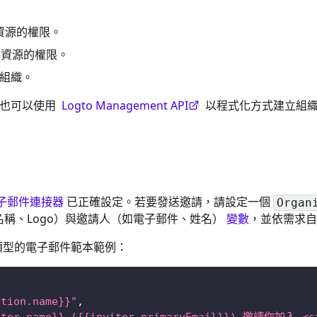
資源的權限。
料資源的權限。
入組織。
也可以使用
Logto Management API
以程式化方式建立組
子郵件連接器
已正確設定。若要發送邀請，請設定一個
Organ
稱、Logo）與邀請人（如電子郵件、姓名）
變數
，並依需求
類型的電子郵件範本範例：
ion.name}}"
,
iter.name}} ({{inviter.primaryEmail}}) 邀請你加