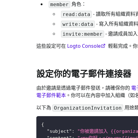
角色：
member
- 讀取所有組織資料
read:data
- 寫入所有組織資
write:data
- 邀請成員加
invite:member
這些設定可在
Logto Console
輕鬆完成。你
設定你的電子郵件連接器
由於邀請是透過電子郵件發送，請確保你的
電
電子郵件範本
。你可以在內容中加入組織（如名
以下為
用途
OrganizationInvitation
{
"subject"
:
"你被邀請加入 {{organizat
"content"
:
"<p>你好，</p><p>{{inv