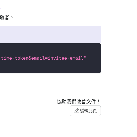
解
邀者。
-time-token&email=invitee-email"
協助我們改善文件！
編輯此頁