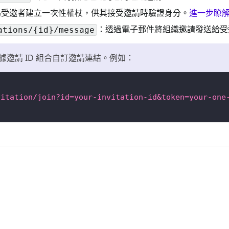
為受邀者建立一次性權杖，供其接受邀請時驗證身分。
進一步瞭
：透過電子郵件將組織邀請發送給受
ations/{id}/message
邀請 ID 組合自訂邀請連結。例如：
vitation/join?id=your-invitation-id&token=your-one