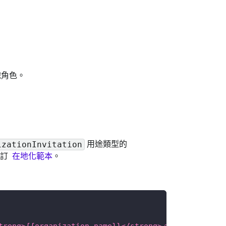
織角色。
用途類型的
izationInvitation
自訂
在地化範本
。
入 <strong>{{organization.name}}</strong>。</