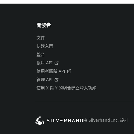
開發者
文件
快速入門
整合
帳戶 API
使用者體驗 API
管理 API
使用 X 與 Y 的組合建立登入功能
由 Silverhand Inc. 設計