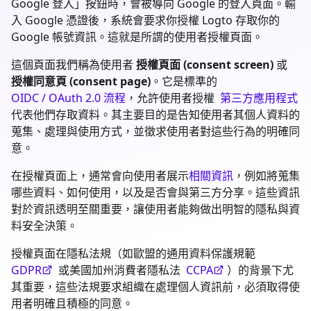
Google 登入」按鈕時，會被導向 Google 的登入頁面。輸
入 Google 憑證後，系統會要求你授權 Logto 存取你的
Google 帳號資訊。這就是所謂的使用者授權頁面。
這個頁面我們稱為使用者
授權頁面 (consent screen)
或
授權同意頁 (consent page)
。它是標準的
OIDC / OAuth 2.0 流程
，允許使用者授權
第三方應用程式
代表他們存取資料。其主要目的是告知使用者其個人資料的
蒐集、處理與使用方式，並徵求使用者對這些行為的明確同
意。
在授權頁面上，通常會向使用者展示
相關資訊
，例如將蒐集
哪些資料、如何使用，以及是否會與第三方分享。這些資訊
對於資訊透明至關重要，讓使用者能夠做出明智的隱私與資
料安全決策。
授權頁面在隱私法規（如歐盟的通用資料保護規範
GDPR
或美國加州消費者隱私法
CCPA
）的背景下尤
其重要，這些法規要求組織在處理個人資訊前，必須取得使
用者明確且積極的同意。