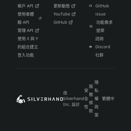
帳戶 API
更新動態
GitHub
使用者體
YouTube
issue
驗 API
GitHub
功能需求
管理 API
提案
使用 X 與 Y
諮詢
的組合建立
Discord
登入功能
社群
隱
服
安
私
由
務
Silverhand
全
權
繁體中文（台灣
條
Inc. 設計
性
政
款
策