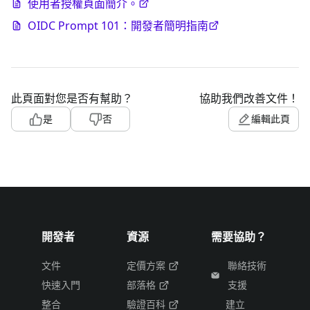
使用者授權頁面簡介。
OIDC Prompt 101：開發者簡明指南
此頁面對您是否有幫助？
協助我們改善文件！
是
否
編輯此頁
開發者
資源
需要協助？
文件
定價方案
聯絡技術
快速入門
部落格
支援
整合
驗證百科
建立