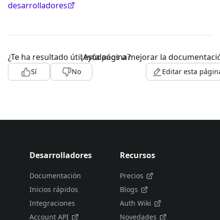
desarrolladores
¿Te ha resultado útil esta página?
¡Ayúdanos a mejorar la documentaci
Sí
No
Editar esta págin
Desarrolladores
Recursos
Documentación
Precios
Inicios rápidos
Blogs
Integraciones
Auth Wiki
Account API
Novedades