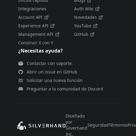
Inicios rápidos
Blogs
Integraciones
Auth Wiki
Account API
Novedades
Experience API
YouTube
Management API
GitHub
Construir X con Y
¿Necesitas ayuda?
Contactar con soporte
Abrir un issue en GitHub
Solicitar una nueva función
Preguntar a la comunidad de Discord
Diseñado
por
Seguridad
Términos
Priv
Silverhand
Inc.