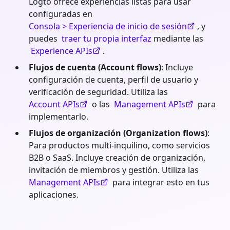
Logto ofrece experiencias listas para usar
configuradas en
Consola > Experiencia de inicio de sesión
, y
puedes
traer tu propia interfaz
mediante las
Experience APIs
.
Flujos de cuenta (Account flows)
: Incluye
configuración de cuenta, perfil de usuario y
verificación de seguridad. Utiliza las
Account APIs
o las
Management APIs
para
implementarlo.
Flujos de organización (Organization flows)
:
Para productos multi-inquilino, como servicios
B2B o SaaS. Incluye creación de organización,
invitación de miembros y gestión. Utiliza las
Management APIs
para integrar esto en tus
aplicaciones.