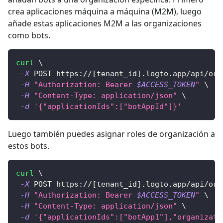
crea aplicaciones máquina a máquina (M2M), luego
añade estas aplicaciones M2M a las organizaciones
como bots.
curl
\
-X
 POST https://
[
tenant_id
]
.logto.app/api/org
-H
"Authorization: Bearer 
$ACCESS_TOKEN
"
\
-H
"Content-Type: application/json"
\
-d
'{"applicationIds":["botAppId"]}'
Luego también puedes asignar roles de organización a
estos bots.
curl
\
-X
 POST https://
[
tenant_id
]
.logto.app/api/org
-H
"Authorization: Bearer 
$ACCESS_TOKEN
"
\
-H
"Content-Type: application/json"
\
-d
'{"applicationIds":["botApp1"],"organizati