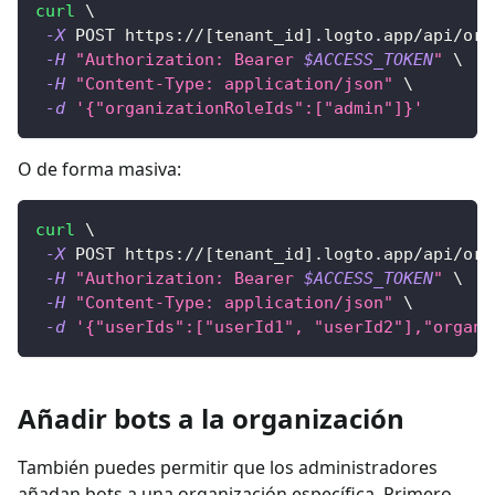
curl
\
-X
 POST https://
[
tenant_id
]
.logto.app/api/org
-H
"Authorization: Bearer 
$ACCESS_TOKEN
"
\
-H
"Content-Type: application/json"
\
-d
'{"organizationRoleIds":["admin"]}'
O de forma masiva:
curl
\
-X
 POST https://
[
tenant_id
]
.logto.app/api/org
-H
"Authorization: Bearer 
$ACCESS_TOKEN
"
\
-H
"Content-Type: application/json"
\
-d
'{"userIds":["userId1", "userId2"],"organi
Añadir bots a la organización
También puedes permitir que los administradores
añadan bots a una organización específica. Primero