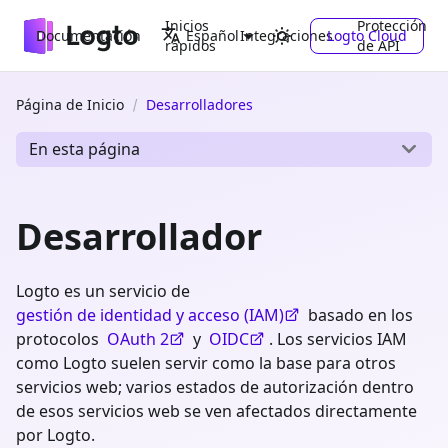
Inicios
Protección
Documentación
Integraciones
Logto Cloud
Español
rápidos
de API
Página de Inicio
Desarrolladores
En esta página
Desarrollador
Logto es un servicio de
gestión de identidad y acceso (IAM)
basado en los
protocolos
OAuth 2
y
OIDC
. Los servicios IAM
como Logto suelen servir como la base para otros
servicios web; varios estados de autorización dentro
de esos servicios web se ven afectados directamente
por Logto.