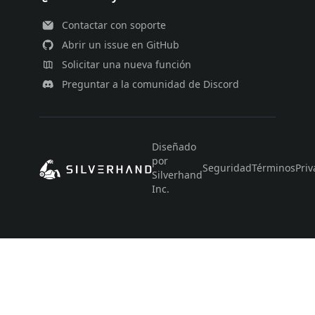
Contactar con soporte
Abrir un issue en GitHub
Solicitar una nueva función
Preguntar a la comunidad de Discord
Diseñado
por
Seguridad
Términos
Priv
Silverhand
Inc.