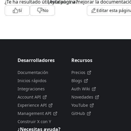
¿Te ha resultado útil esta página?
¡Ayúdanos a mejorar la documentaci
Sí
No
Editar esta págin
Desarrolladores
Recursos
Documentación
Precios
Inicios rápidos
Blogs
Integraciones
Auth Wiki
Account API
Novedades
Experience API
YouTube
Management API
GitHub
Construir X con Y
¿Necesitas ayuda?