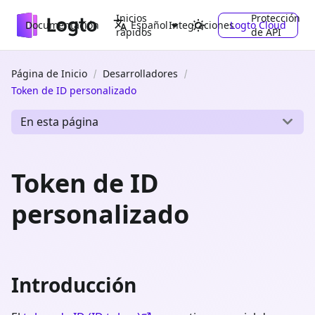
Inicios
Protección
Documentación
Integraciones
Logto Cloud
Español
rápidos
de API
Página de Inicio
Desarrolladores
Token de ID personalizado
En esta página
Token de ID
personalizado
Introducción