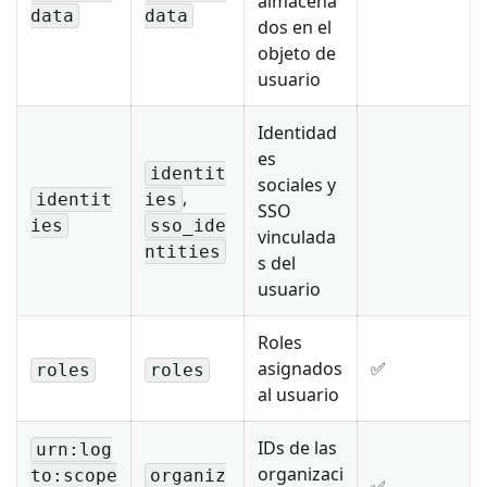
almacena
data
data
dos en el
objeto de
usuario
Identidad
es
identit
sociales y
,
identit
ies
SSO
ies
sso_ide
vinculada
ntities
s del
usuario
Roles
asignados
✅
roles
roles
al usuario
IDs de las
urn:log
organizaci
to:scope
organiz
✅