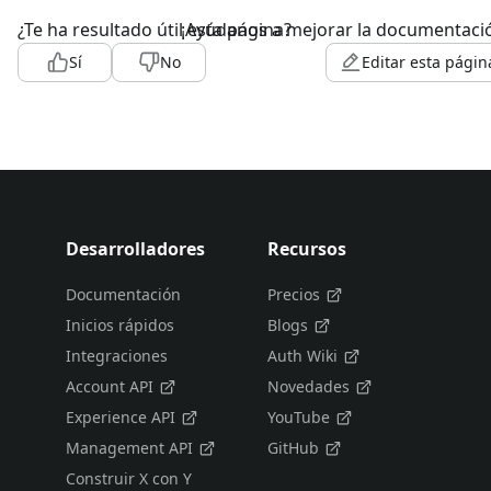
¿Te ha resultado útil esta página?
¡Ayúdanos a mejorar la documentaci
Sí
No
Editar esta págin
Desarrolladores
Recursos
Documentación
Precios
Inicios rápidos
Blogs
Integraciones
Auth Wiki
Account API
Novedades
Experience API
YouTube
Management API
GitHub
Construir X con Y