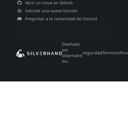
Abrir un issue en GitHub
Solicitar una nueva función
Preguntar a la comunidad de Discord
Diseñado
por
Seguridad
Términos
Priv
Silverhand
Inc.