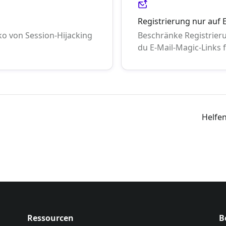
Registrierung nur auf 
iko von Session-Hijacking
Beschränke Registrier
du E-Mail-Magic-Links 
Helfen
Ressourcen
B