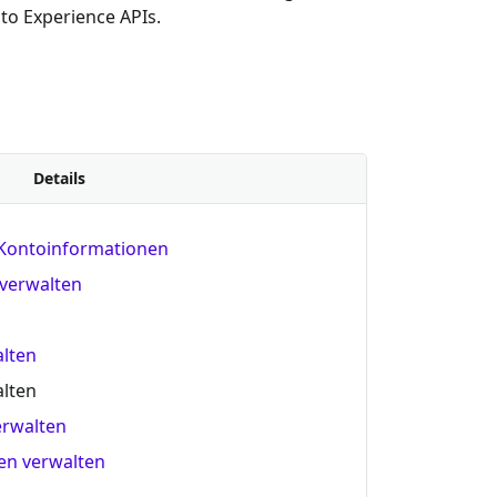
gto Experience APIs.
Details
Kontoinformationen
 verwalten
alten
alten
erwalten
en verwalten