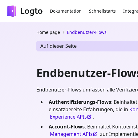
Dokumentation
Schnellstarts
Integr
Home page
Endbenutzer-Flows
Auf dieser Seite
Endbenutzer-Flow
Endbenutzer-Flows umfassen alle Verifizier
Authentifizierungs-Flows
: Beinhalte
einsatzbereite Erfahrungen, die in
Kon
Experience APIs
.
Account-Flows
: Beinhaltet Kontoeins
Management APIs
zur Implementi