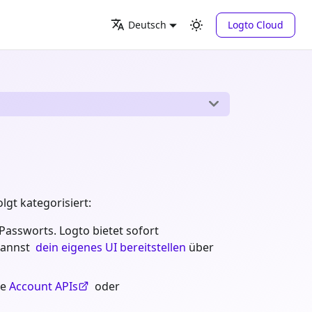
Logto Cloud
Deutsch
gt kategorisiert:
assworts. Logto bietet sofort
kannst
dein eigenes UI bereitstellen
über
ze
Account APIs
oder