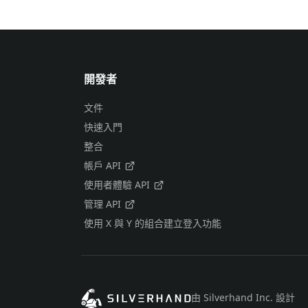
開發者
文件
快速入門
整合
帳戶 API
使用者體驗 API
管理 API
使用 X 與 Y 的組合建立登入功能
由 Silverhand Inc. 設計