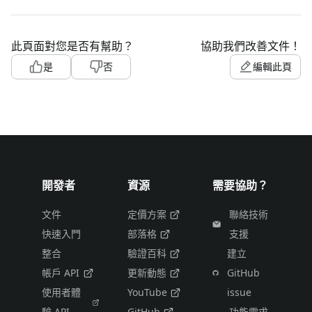
此頁面對您是否有幫助？
協助我們改善文件！
是
否
編輯此頁
開發者
資源
需要協助？
文件
定價方案
聯絡技術
快速入門
部落格
支援
整合
驗證百科
建立
帳戶 API
更新動態
GitHub
使用者體
YouTube
issue
驗 API
GitHub
功能需求