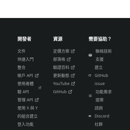
開發者
資源
需要協助？
文件
定價方案
聯絡技術
快速入門
部落格
支援
整合
驗證百科
建立
帳戶 API
更新動態
GitHub
使用者體
YouTube
issue
驗 API
GitHub
功能需求
管理 API
提案
使用 X 與 Y
諮詢
的組合建立
Discord
登入功能
社群