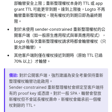
部輪替安全上限；重新整理權杖本身的 TTL 或 app
grant TTL 可能更早到期。達到上限後，Logto 不再
輪替重新整理權杖，現有權杖的到期日即為最終期
限。
對於未使用 sender-constrained 重新整理權杖的公
開客戶端（如一般原生應用程式與單頁應用程式），
Logto 在每次重新整理權杖請求時都會輪替權杖（只
要允許輪替）。
其他客戶端則僅在權杖接近到期時（原始 TTL 已過
70% 以上）才輪替。
備註
:
對於公開客戶端，強烈建議為安全考量保持重新
整理權杖輪替功能啟用。
Sender-constrained 重新整理權杖會綁定至客戶端持
有的 proof key 或憑證。對於一般 SPA，輪替會發放
新權杖但不會延長權杖壽命，新權杖會繼承前一個權
杖剩餘的 TTL。