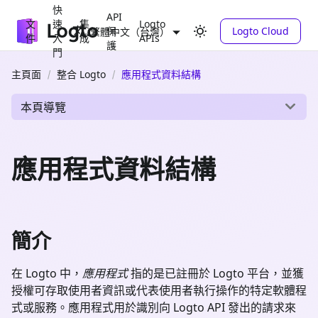
快
API
文
速
集
Logto
保
Logto Cloud
繁體中文（台灣）
件
入
成
APIs
護
門
主頁面
整合 Logto
應用程式資料結構
本頁導覽
應用程式資料結構
簡介
在 Logto 中，
應用程式
指的是已註冊於 Logto 平台，並獲
授權可存取使用者資訊或代表使用者執行操作的特定軟體程
式或服務。應用程式用於識別向 Logto API 發出的請求來