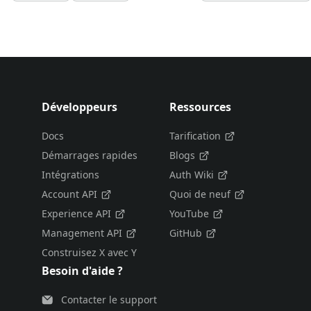
Développeurs
Ressources
Docs
Tarification
Démarrages rapides
Blogs
Intégrations
Auth Wiki
Account API
Quoi de neuf
Experience API
YouTube
Management API
GitHub
Construisez X avec Y
Besoin d'aide ?
Contacter le support