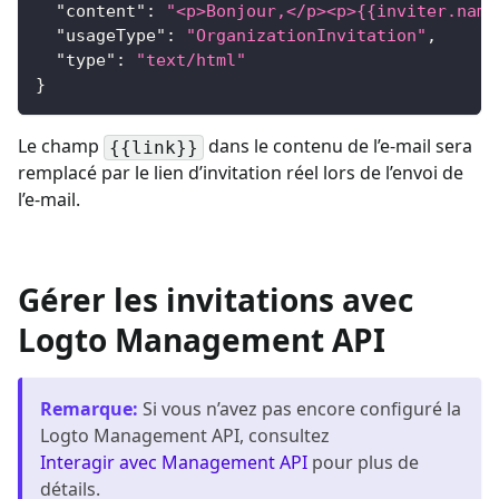
"content"
:
"<p>Bonjour,</p><p>{{inviter.name
"usageType"
:
"OrganizationInvitation"
,
"type"
:
"text/html"
}
Le champ
dans le contenu de l’e-mail sera
{{link}}
remplacé par le lien d’invitation réel lors de l’envoi de
l’e-mail.
Gérer les invitations avec
Logto Management API
Remarque
:
Si vous n’avez pas encore configuré la
Logto Management API, consultez
Interagir avec Management API
pour plus de
détails.