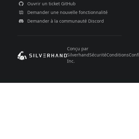
Ouvrir un ticket GitHub
Demander une nouvelle fonctionnalité
Demander à la communauté Discord
Conçu par
Silverhand
Sécurité
Conditions
Confi
Inc.