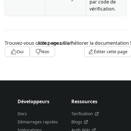
par code de
vérification.
Trouvez-vous cette page utile ?
Aidez-nous à améliorer la documentation 
Oui
Non
Éditer cette page
Développeurs
Ressources
Docs
Tarification
Démarrages rapides
Blogs
Intégrations
Auth Wiki