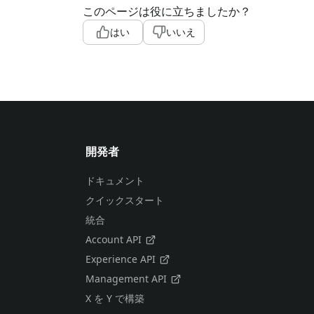
このページは役に立ちましたか？
はい
いいえ
開発者
ドキュメント
クイックスタート
統合
Account API
Experience API
Management API
X を Y で構築