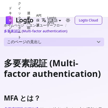
ク
ド
イ
キ
ッ
連
API
ュ
ク
携
Logto
保
Logto Cloud
日本語
メ
ス
機
APIs
護
ホームページ
エンドユーザーフロー
ン
タ
能
多要素認証 (Multi-factor authentication)
ト
ー
ト
このページの見出し
多要素認証 (Multi-
factor authentication)
MFA とは？