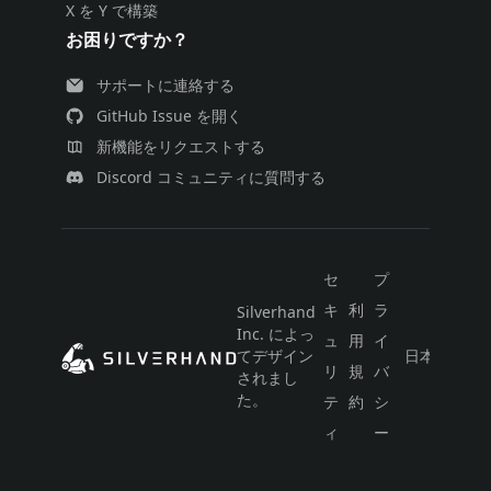
X を Y で構築
お困りですか？
サポートに連絡する
GitHub Issue を開く
新機能をリクエストする
Discord コミュニティに質問する
セ
プ
キ
利
ラ
Silverhand
Inc. によっ
ュ
用
イ
てデザイン
日本語
リ
規
バ
されまし
た。
テ
約
シ
ィ
ー